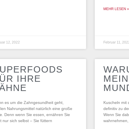
MEHR LESEN »
uar 12, 2022
Februar 11, 202
UPERFOODS
WAR
ÜR IHRE
MEIN
ÄHNE
MUN
n es um die Zahngesundheit geht,
Kuscheln mit 
elen Nahrungsmittel natürlich eine große
definitiv zu 
le. Denn wenn Sie essen, ernähren Sie
Wenn Sie dab
t nur sich selbst – Sie füttern
wahrnehmen, si