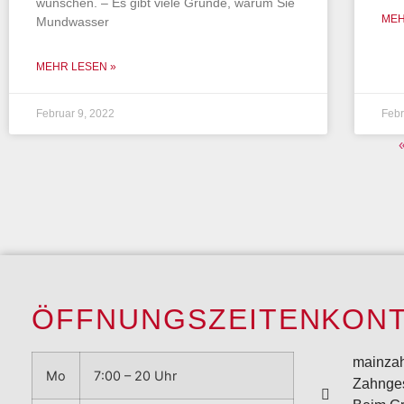
wünschen. – Es gibt viele Gründe, warum Sie
MEH
Mundwasser
MEHR LESEN »
Februar 9, 2022
Febr
ÖFFNUNGSZEITEN
KON
mainzah
Mo
7:00 – 20 Uhr
Zahnge