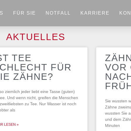
S
FÜR SIE
NOTFALL
KARRIERE
KON
AKTUELLES
ST TEE
ZÄH
CHLECHT FÜR
VOR
IE ZÄHNE?
NAC
FRÜ
so ziemlich jeder liebt eine Tasse (guten)
fee. Und wenn nicht, greifen die Menschen
Sie wussten w
zweitliebsten zu Tee. Nur Wasser ist noch
Zähne zweimal
ebter als
wussten Sie 
und dem Zähn
R LESEN »
Minuten