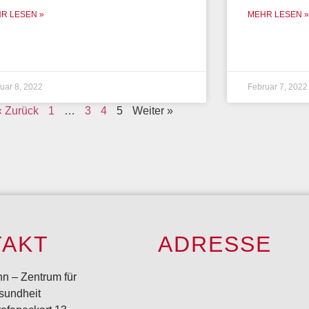
R LESEN »
MEHR LESEN »
uar 8, 2022
Februar 7, 2022
« Zurück
1
…
3
4
5
Weiter »
TAKT
ADRESSE
n – Zentrum für
sundheit