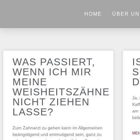
HOME
ÜBER UN
WAS PASSIERT,
I
WENN ICH MIR
S
MEINE
D
WEISHEITSZÄHNE
Ja, 
NICHT ZIEHEN
Kaf
LASSE?
am 
beli
Zum Zahnarzt zu gehen kann im Allgemeinen
MEH
beängstigend und entmutigend sein, ganz zu