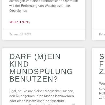
schweigen von einer zahnärztlichen Operation
wie der Entfernung von Weisheitszähnen.
Obgleich es
MEHR LESEN »
Februar 13, 2022
Febr
DARF (M)EIN
S
KIND
F
MUNDSPÜLUNG
Z
BENUTZEN?
Wen
spi
Egal, ob Sie nach einer Möglichkeit suchen,
Rol
den Mundgeruch Ihres Kindes loszuwerden
nich
oder einen zusätzlichen Kariesschutz