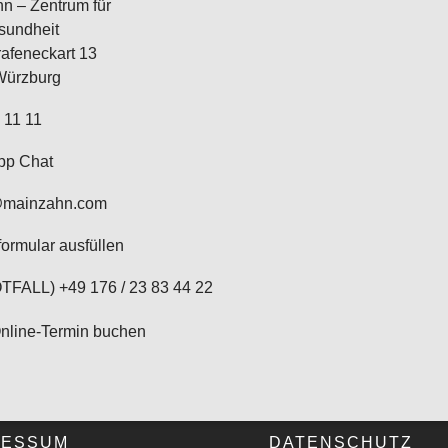
n – Zentrum für
sundheit
afeneckart 13
Würzburg
 11 11
pp Chat
@mainzahn.com
formular ausfüllen
TFALL) +49 176 / 23 83 44 22
Online-Termin buchen
RESSUM
DATENSCHUTZ