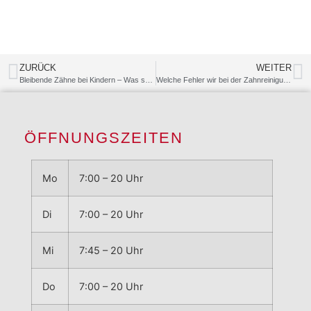
ZURÜCK
WEITER
Bleibende Zähne bei Kindern – Was soll ich tun, wenn mein Kind einen lockeren Zahn hat, der nicht locker sein sollte?
Welche Fehler wir bei der Zahnreinigung/Prophylaxe oft machen
ÖFFNUNGSZEITEN
Mo
7:00 – 20 Uhr
Di
7:00 – 20 Uhr
Mi
7:45 – 20 Uhr
Do
7:00 – 20 Uhr