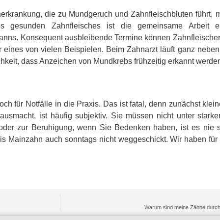
herkrankung, die zu Mundgeruch und Zahnfleischbluten führt, mi
nes gesunden Zahnfleisches ist die gemeinsame Arbeit e
nns. Konsequent ausbleibende Termine können Zahnfleische
ur eines von vielen Beispielen. Beim Zahnarzt läuft ganz nebe
keit, dass Anzeichen von Mundkrebs frühzeitig erkannt werden,
für Notfälle in die Praxis. Das ist fatal, denn zunächst klei
 ausmacht, ist häufig subjektiv. Sie müssen nicht unter star
der zur Beruhigung, wenn Sie Bedenken haben, ist es nie sc
is Mainzahn auch sonntags nicht weggeschickt. Wir haben für 
Warum sind meine Zähne durch