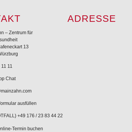
TAKT
ADRESSE
n – Zentrum für
sundheit
afeneckart 13
Würzburg
 11 11
pp Chat
@mainzahn.com
formular ausfüllen
TFALL) +49 176 / 23 83 44 22
Online-Termin buchen