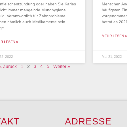
nfleischentzündung oder haben Sie Karies
Menschen Ang
 nicht immer mangelnde Mundhygiene
häufigsten Ei
uld. Verantwortlich für Zahnprobleme
vorgenommen 
nen nämlich auch Medikamente sein.
betraf es 202
ige
MEHR LESEN »
R LESEN »
22, 2022
Mai 21, 2022
« Zurück
1
2
3
4
5
Weiter »
TAKT
ADRESSE