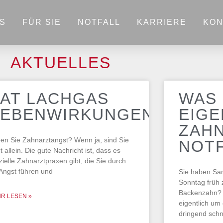
S
FÜR SIE
NOTFALL
KARRIERE
KON
AKTUELLES
AT LACHGAS
WAS 
EBENWIRKUNGEN?
EIGE
ZAH
en Sie Zahnarztangst? Wenn ja, sind Sie
NOT
t allein. Die gute Nachricht ist, dass es
zielle Zahnarztpraxen gibt, die Sie durch
 Angst führen und
Sie haben S
Sonntag früh z
Backenzahn? 
R LESEN »
eigentlich um 
dringend schn