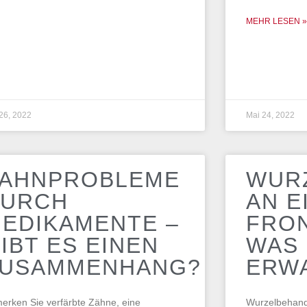
MEHR LESEN »
26, 2022
Mai 24, 2022
AHNPROBLEME
WUR
DURCH
AN E
EDIKAMENTE –
FRO
IBT ES EINEN
WAS
ZUSAMMENHANG?
ERWA
erken Sie verfärbte Zähne, eine
Wurzelbehand