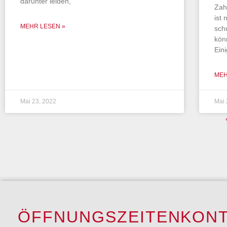
darunter leiden,
Zah
ist
MEHR LESEN »
sch
kön
Ein
MEH
Mai 23, 2022
Mai 
ÖFFNUNGSZEITEN
KON