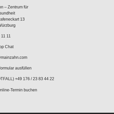
n – Zentrum für
sundheit
afeneckart 13
Würzburg
 11 11
pp Chat
@mainzahn.com
formular ausfüllen
TFALL) +49 176 / 23 83 44 22
Online-Termin buchen