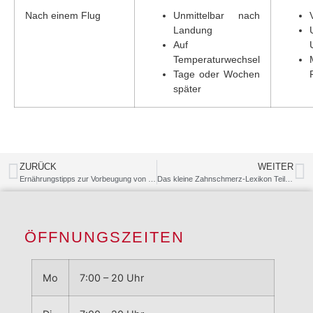
Nach einem Flug
Unmittelbar nach
Landung
Auf
Temperaturwechsel
Tage oder Wochen
später
ZURÜCK
WEITER
Ernährungstipps zur Vorbeugung von Zahnproblemen bei Kindern
Das kleine Zahnschmerz-Lexikon Teil 4 – Reversible Pulpitis vs. Irreversible Pulpitis, Behandlung von Pulpitits
ÖFFNUNGSZEITEN
Mo
7:00 – 20 Uhr