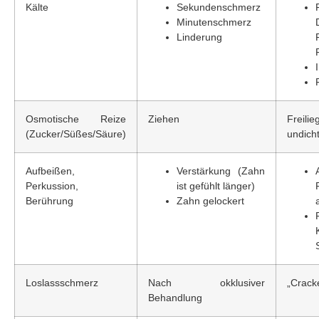
Kälte
Sekundenschmerz
Minutenschmerz
Linderung
Osmotische Reize
Ziehen
Freil
(Zucker/Süßes/Säure)
undich
Aufbeißen,
Verstärkung (Zahn
Perkussion,
ist gefühlt länger)
Berührung
Zahn gelockert
Loslassschmerz
Nach okklusiver
„Crack
Behandlung