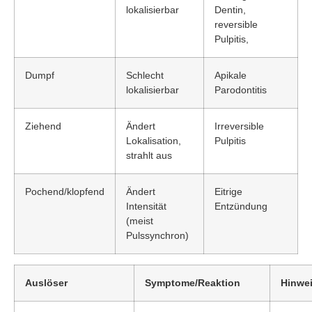
lokalisierbar
Dentin,
reversible
Pulpitis,
Dumpf
Schlecht
Apikale
lokalisierbar
Parodontitis
Ziehend
Ändert
Irreversible
Lokalisation,
Pulpitis
strahlt aus
Pochend/klopfend
Ändert
Eitrige
Intensität
Entzündung
(meist
Pulssynchron)
Auslöser
Symptome/Reaktion
Hinwe